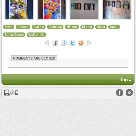
Bilder
Fenster
Galerie
Gemälde
Himmel
Kloster
Kultur
Kunst
Sankt Claren
Weißenfels
COMMENTS ARE CLOSED
top